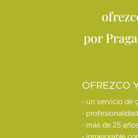
ofrezc
por Praga
OFREZCO 
- un servicio de 
- profesionalida
- más de 25 aňos
- inmejorable con