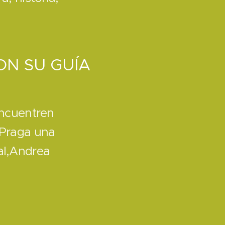
ON SU GUÍA
encuentren
 Praga una
al,Andrea