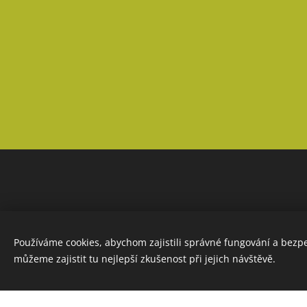
Používáme cookies, abychom zajistili správné fungování a bezp
můžeme zajistit tu nejlepší zkušenost při jejich návštěvě.
Tento web je vytvoře