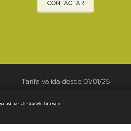
CONTACTAR
Tarifa válida desde 01/01/25
ečnost našich stránek. Tím vám
Vytvořeno službou
Webnode
Cookies
ný pomocí Webnode.
Vytvořte si vlastní stránky
zdarma ještě dnes!