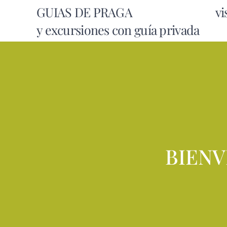
GUIAS DE PRAGA visi
y excursiones con guía privada
BIENV