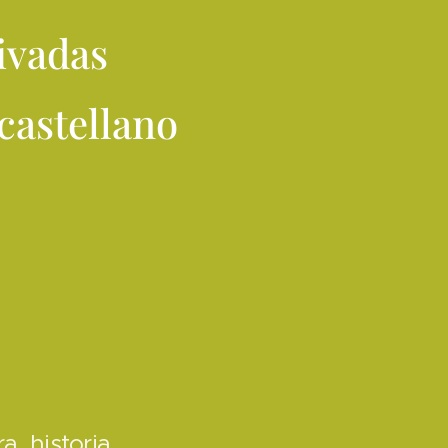
rivadas
castellano
, historia,